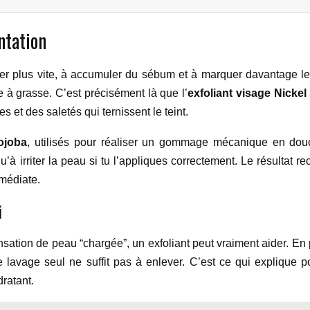
ntation
 plus vite, à accumuler du sébum et à marquer davantage les im
e à grasse. C’est précisément là que l’
exfoliant visage Nicke
 et des saletés qui ternissent le teint.
jojoba
, utilisés pour réaliser un gommage mécanique en douce
à irriter la peau si tu l’appliques correctement. Le résultat re
mmédiate.
i
ensation de peau “chargée”, un exfoliant peut vraiment aider. En
e lavage seul ne suffit pas à enlever. C’est ce qui explique 
ratant.