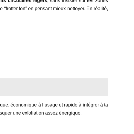
s circulaires légers
, sans insister sur les zones
 “frotter fort” en pensant mieux nettoyer. En réalité,
atique, économique à l’usage et rapide à intégrer à ta
masquer une exfoliation assez énergique.