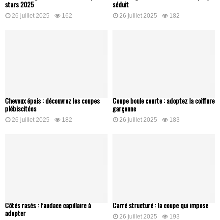
stars 2025
séduit
26 juillet 2025
162
26 juillet 2025
182
Cheveux épais : découvrez les coupes
Coupe boule courte : adoptez la coiffure
plébiscitées
garçonne
26 juillet 2025
182
26 juillet 2025
183
Côtés rasés : l’audace capillaire à
Carré structuré : la coupe qui impose
adopter
26 juillet 2025
193