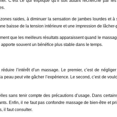
el. C’est ce qui explique qu’il soit autant recherché par l
es.
 zones raides, à diminuer la sensation de jambes lourdes et à s
une baisse de la tension intérieure et une impression de lâcher-
ement que les meilleurs résultats apparaissent quand le massag
e apporte souvent un bénéfice plus stable dans le temps.
réduire l’intérêt d’un massage. Le premier, c’est de négliger 
la peau peut vite gâcher l’expérience. Le second, c’est de voul
tielles sans tenir compte des précautions d’usage. Dans certai
nts. Enfin, il ne faut pas confondre massage de bien-être et pr
 il faut consulter.