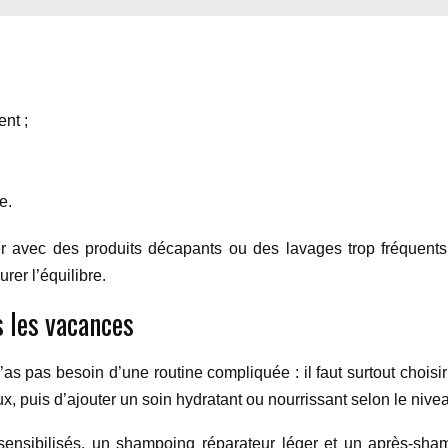
ent ;
e.
 avec des produits décapants ou des lavages trop fréquents. 
urer l’équilibre.
 les vacances
n’as pas besoin d’une routine compliquée : il faut surtout chois
uis d’ajouter un soin hydratant ou nourrissant selon le nive
ensibilisés, un shampoing réparateur léger et un après-sham