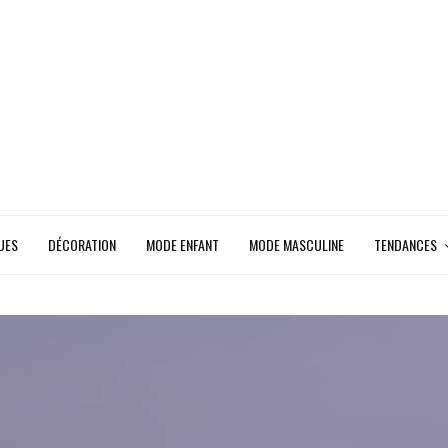
UES
DÉCORATION
MODE ENFANT
MODE MASCULINE
TENDANCES