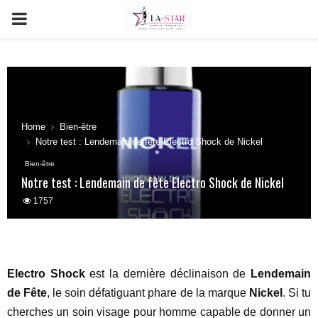
PRIMARY
MENU
Home
Bien-être
Notre test : Lendemain de fête Electro Shock de Nickel
Bien-être
Notre test : Lendemain de fête Electro Shock de Nickel
1757
Electro Shock
est la dernière déclinaison de
Lendemain
de Fête
, le soin défatiguant phare de la marque
Nickel
. Si tu
cherches un soin visage pour homme capable de donner un