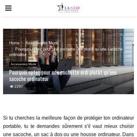
PRIMARY
MENU
Home
Accessoires Mode
Pourquoi optez pour une pochette ordi plutôt qu’une sacoche
ordinateur
Accessoires Mode
Pourquoi optez pour une pochette ordi plutôt qu’une
sacoche ordinateur
2297
Si tu cherches la meilleure façon de protéger ton ordinateur
portable, tu te demandes sûrement s’il vaut mieux choisir
une sacoche, un sac à dos ou une housse ordinateur. Dans