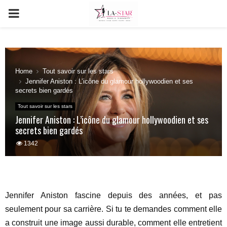
PRIMARY
MENU
Home
Tout savoir sur les stars
Jennifer Aniston : L’icône du glamour hollywoodien et ses
secrets bien gardés
Tout savoir sur les stars
Jennifer Aniston : L’icône du glamour hollywoodien et ses
secrets bien gardés
1342
Jennifer Aniston fascine depuis des années, et pas
seulement pour sa carrière. Si tu te demandes comment elle
a construit une image aussi durable, comment elle entretient