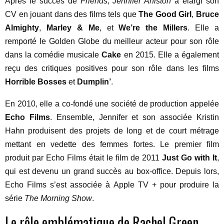
Après le succès de
Friends
,
Jennifer Aniston
a élargi son
CV en jouant dans des films tels que
The Good Girl
,
Bruce
Almighty
,
Marley & Me
, et
We’re the Millers
. Elle a
remporté le Golden Globe du meilleur acteur pour son rôle
dans la comédie musicale
Cake
en 2015. Elle a également
reçu des critiques positives pour son rôle dans les films
Horrible Bosses
et
Dumplin’
.
En 2010, elle a co-fondé une société de production appelée
Echo Films
. Ensemble, Jennifer et son associée Kristin
Hahn produisent des projets de long et de court métrage
mettant en vedette des femmes fortes. Le premier film
produit par Echo Films était le film de 2011
Just Go with It
,
qui est devenu un grand succès au box-office. Depuis lors,
Echo Films s’est associée à Apple TV + pour produire la
série
The Morning Show
.
Le rôle emblématique de Rachel Green