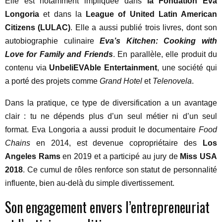
Elle est notamment impliquée dans
la Fondation Eva
Longoria
et dans la
League of United Latin American
Citizens (LULAC)
. Elle a aussi publié trois livres, dont son
autobiographie culinaire
Eva’s Kitchen: Cooking with
Love for Family and Friends
. En parallèle, elle produit du
contenu via
UnbeliEVAble Entertainment
, une société qui
a porté des projets comme
Grand Hotel
et
Telenovela
.
Dans la pratique, ce type de diversification a un avantage
clair : tu ne dépends plus d’un seul métier ni d’un seul
format. Eva Longoria a aussi produit le documentaire
Food
Chains
en 2014, est devenue copropriétaire des
Los
Angeles Rams
en 2019 et a participé au jury de
Miss USA
2018
. Ce cumul de rôles renforce son statut de personnalité
influente, bien au-delà du simple divertissement.
Son engagement envers l’entrepreneuriat