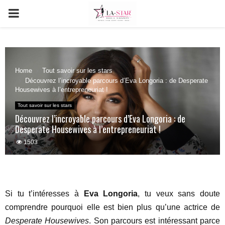
PRIMARY
MENU
Home
Tout savoir sur les stars
Découvrez l’incroyable parcours d’Eva Longoria : de Desperate
Housewives à l’entrepreneuriat !
Tout savoir sur les stars
Découvrez l’incroyable parcours d’Eva Longoria : de
Desperate Housewives à l’entrepreneuriat !
1503
Si tu t’intéresses à
Eva Longoria
, tu veux sans doute
comprendre pourquoi elle est bien plus qu’une actrice de
Desperate Housewives
. Son parcours est intéressant parce