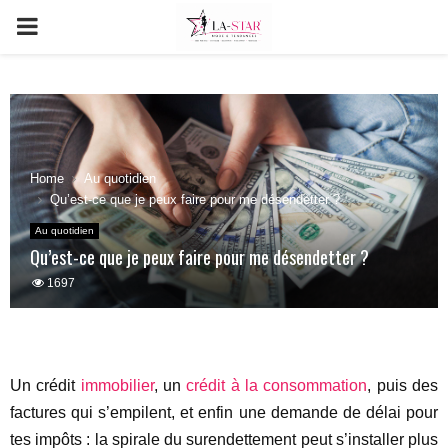
PRIMARY
MENU
Home
Au quotidien
Qu’est-ce que je peux faire pour me désendetter ?
Au quotidien
Qu’est-ce que je peux faire pour me désendetter ?
1697
Un crédit
immobilier
, un
crédit à la consommation
, puis des
factures qui s’empilent, et enfin une demande de délai pour
tes impôts : la spirale du surendettement peut s’installer plus