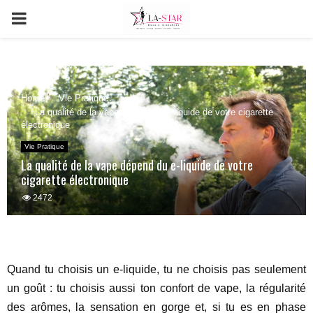
PRIMARY
MENU
Home
Vie Pratique
La qualité de la vape dépend du e-liquide de votre cigarette
électronique
Vie Pratique
La qualité de la vape dépend du e-liquide de votre
cigarette électronique
2472
Quand tu choisis un e-liquide, tu ne choisis pas seulement
un goût : tu choisis aussi ton confort de vape, la régularité
des arômes, la sensation en gorge et, si tu es en phase