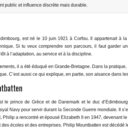
 public et influence discrète mais durable.
imbourg, est né le 10 juin 1921 à Corfou. Il appartenait à l
nnique. Si tu veux comprendre son parcours, il faut garder une
ôt à l’adaptation, au service et à la discipline.
ements, il a été éduqué en Grande-Bretagne. Dans la pratique, c
ique. C’est aussi ce qui explique, en partie, son aisance dans les 
ntbatten
t le prince de Grèce et de Danemark et le duc d’Edimbourg. I
Royal Navy pour servir durant la Seconde Guerre mondiale. Il s’es
, Philip a rencontré et épousé Elizabeth II en 1947, devenant l
t des écoles et des entreprises. Philip Mountbatten est décédé le