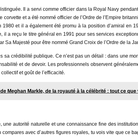
 distinguée. Il a servi comme officier dans la Royal Navy pendant
de corvette et a été nommé officier de l’Ordre de l’Empire britan
980 et il a également été promu à la position d’amiral en 198
 il a reçu le titre général en 1991 pour ses services exception
r Sa Majesté pour être nommé Grand Croix de l’Ordre de la Jarr
ans sa crédibilité publique. Ce n’est pas un détail : dans une m
onsabilité et de devoir. Les professionnels observent généralem
ollectif et goût de l’efficacité.
e Meghan Markle, de la royauté à la célébrité : tout ce que
 une autorité naturelle et une connaissance fine des institutio
u compares avec d’autres figures royales, tu vois vite que ce bag