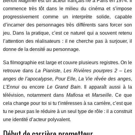
Benoît Magimel
est un acteur français né à Paris en 1974. Il
commence très tôt dans le milieu du cinéma et s’impose
progressivement comme un interprète solide, capable
d’incarner des personnages très différents sans forcer son
jeu. Dans la pratique, c’est ce naturel qui a souvent retenu
l’attention des réalisateurs : il ne cherche pas à surjouer, il
donne de la densité au personnage.
Sa filmographie est large et couvre plusieurs registres. On le
retrouve dans
La Pianiste
,
Les Rivières pourpres 2 – Les
anges de l’apocalypse
,
Pour Elle
,
La Vie rêvée des anges
,
L’Ennui
ou encore
Le Grand Bain
. Il apparaît aussi à la
télévision, notamment dans
Mafiosa
et
Marseille
. Ce que
cela change pour toi si tu t’intéresses à sa carrière, c’est que
tu ne peux pas le réduire à un seul type de rôle : il a construit
une identité d’acteur polyvalent.
Début de carrière prometteur