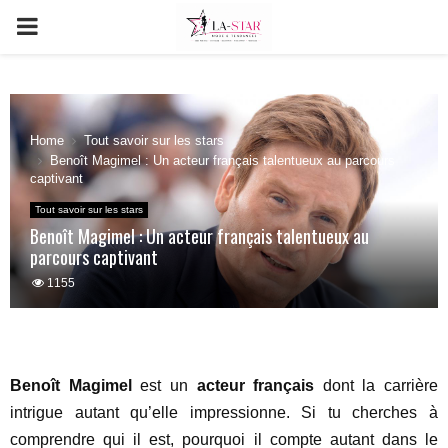
PRIMARY
MENU
Home
Tout savoir sur les stars
Benoît Magimel : Un acteur français talentueux au parcours
captivant
Tout savoir sur les stars
Benoît Magimel : Un acteur français talentueux au
parcours captivant
1155
Benoît Magimel
est un
acteur français
dont la carrière
intrigue autant qu’elle impressionne. Si tu cherches à
comprendre qui il est, pourquoi il compte autant dans le