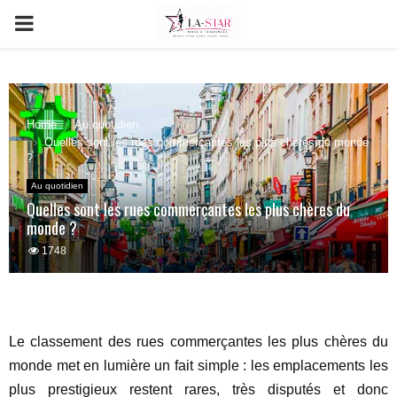
PRIMARY
MENU
Home
Au quotidien
Quelles sont les rues commerçantes les plus chères du monde
?
Au quotidien
Quelles sont les rues commerçantes les plus chères du
monde ?
1748
Le classement des rues commerçantes les plus chères du
monde met en lumière un fait simple : les emplacements les
plus prestigieux restent rares, très disputés et donc