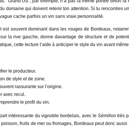
pas. “Grand cru”, par exemple, n’a pas la même portée selon la r
n du domaine qui doivent retenir ton attention. Si tu rencontres 
p vague cache parfois un vin sans vraie personnalité.
t est souvent dominant dans les rouges de Bordeaux, notamment 
sur la rive gauche, donne davantage de structure et de poten
que, cette lecture t’aide à anticiper le style du vin avant même 
ier le producteur.
ion de style et de zone.
uvent rassurante sur l’origine.
r avec recul.
prendre le profil du vin.
rt intéressante du vignoble bordelais, avec le Sémillon très p
poisson, fruits de mer ou fromages, Bordeaux peut donc aussi 