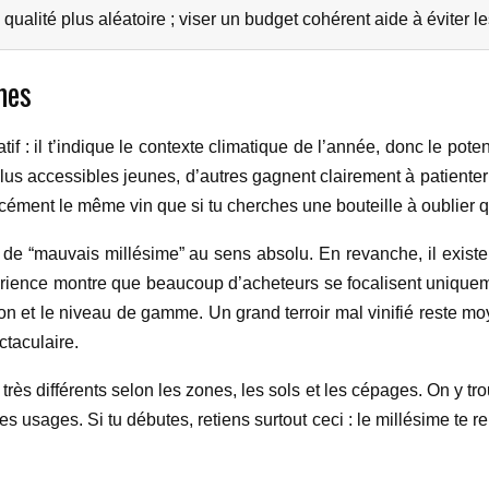
qualité plus aléatoire ; viser un budget cohérent aide à éviter l
mes
f : il t’indique le contexte climatique de l’année, donc le potent
plus accessibles jeunes, d’autres gagnent clairement à patiente
orcément le même vin que si tu cherches une bouteille à oublier
pas de “mauvais millésime” au sens absolu. En revanche, il exist
ence montre que beaucoup d’acheteurs se focalisent uniquement 
ion et le niveau de gamme. Un grand terroir mal vinifié reste m
taculaire.
rès différents selon les zones, les sols et les cépages. On y tr
s usages. Si tu débutes, retiens surtout ceci : le millésime te r