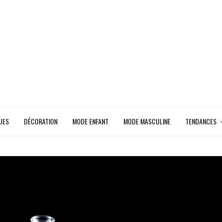
UES
DÉCORATION
MODE ENFANT
MODE MASCULINE
TENDANCES