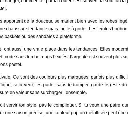
tout changer, commencer par la couleur est souvent la solution l
tel.
 Ils apportent de la douceur, se marient bien avec les robes légè
ux une chaussure tendance mais facile à porter. Les teintes bonb
 des baskets ou des sandales à plateforme.
nté, ont aussi une vraie place dans les tendances. Elles modern
et mode sans tomber dans l’excès, l’argenté est souvent plus simp
tons pastel.
tivale. Ce sont des couleurs plus marquées, parfois plus diffic
tique, si tu veux les porter sans te tromper, garde le reste du
ssure en valeur sans surcharger l’ensemble.
oit servir ton style, pas le compliquer. Si tu veux une paire du
 pour une saison précise, une couleur pop ou métallisée peut être 