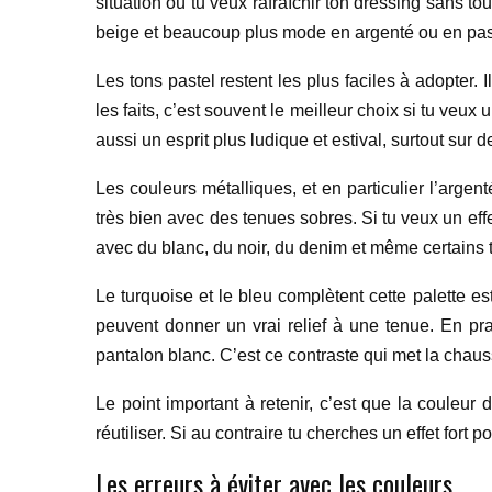
situation où tu veux rafraîchir ton dressing sans 
beige et beaucoup plus mode en argenté ou en pas
Les tons pastel restent les plus faciles à adopter.
les faits, c’est souvent le meilleur choix si tu ve
aussi un esprit plus ludique et estival, surtout sur
Les couleurs métalliques, et en particulier l’arge
très bien avec des tenues sobres. Si tu veux un eff
avec du blanc, du noir, du denim et même certains 
Le turquoise et le bleu complètent cette palette es
peuvent donner un vrai relief à une tenue. En pra
pantalon blanc. C’est ce contraste qui met la chau
Le point important à retenir, c’est que la couleur d
réutiliser. Si au contraire tu cherches un effet fort
Les erreurs à éviter avec les couleurs