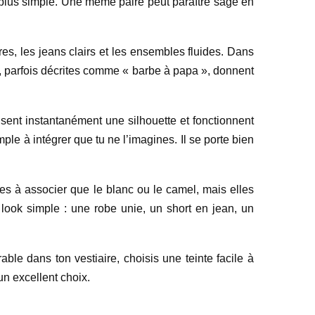
a plus simple. Une même paire peut paraître sage en
res, les jeans clairs et les ensembles fluides. Dans
on, parfois décrites comme « barbe à papa », donnent
isent instantanément une silhouette et fonctionnent
le à intégrer que tu ne l’imagines. Il se porte bien
iles à associer que le blanc ou le camel, mais elles
 look simple : une robe unie, un short en jean, un
rable dans ton vestiaire, choisis une teinte facile à
un excellent choix.