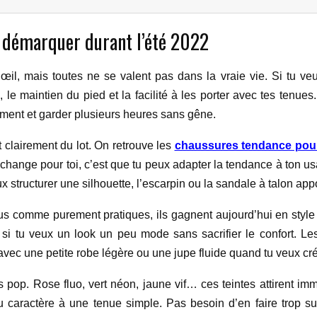
démarquer durant l’été 2022
il, mais toutes ne se valent pas dans la vraie vie. Si tu veux
n, le maintien du pied et la facilité à les porter avec tes tenue
lement et garder plusieurs heures sans gêne.
 clairement du lot. On retrouve les
chaussures tendance pou
change pour toi, c’est que tu peux adapter la tendance à ton usag
x structurer une silhouette, l’escarpin ou la sandale à talon appo
çus comme purement pratiques, ils gagnent aujourd’hui en styl
nts si tu veux un look un peu mode sans sacrifier le confort. L
avec une petite robe légère ou une jupe fluide quand tu veux cré
 pop. Rose fluo, vert néon, jaune vif… ces teintes attirent imm
du caractère à une tenue simple. Pas besoin d’en faire trop su