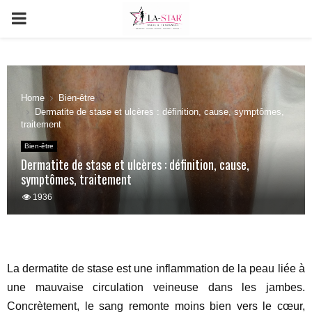
PRIMARY
MENU
Home
Bien-être
Dermatite de stase et ulcères : définition, cause, symptômes,
traitement
Bien-être
Dermatite de stase et ulcères : définition, cause,
symptômes, traitement
1936
La dermatite de stase est une inflammation de la peau liée à
une mauvaise circulation veineuse dans les jambes.
Concrètement, le sang remonte moins bien vers le cœur,