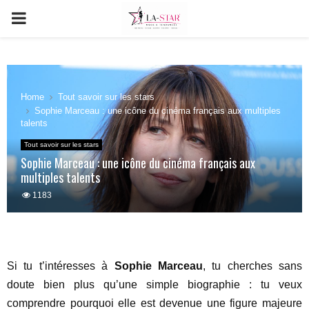
PRIMARY
MENU
Home
Tout savoir sur les stars
Sophie Marceau : une icône du cinéma français aux multiples
talents
Tout savoir sur les stars
Sophie Marceau : une icône du cinéma français aux
multiples talents
1183
Si tu t’intéresses à
Sophie Marceau
, tu cherches sans
doute bien plus qu’une simple biographie : tu veux
comprendre pourquoi elle est devenue une figure majeure